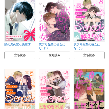
隣の席の変な先輩(7)
訳アリ先輩の彼女に
訳アリ先輩の彼女に
な...(1)
な...(3)
立ち読み
立ち読み
立ち読み