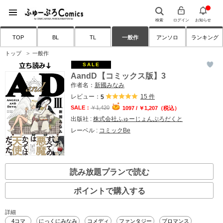
検索
ログイン
お知らせ
一般作
アンソロ
ランキング
TOP
BL
TL
トップ
一般作
AandD【コミックス版】3
新國みなみ
レビュー：
15 件
5
￥
1,420
1097 /
￥
1,207（税込）
株式会社ふゅーじょんぷろだくと
コミックBe
読み放題プランで読む
ポイントで購入する
詳細
4コマ
にっくにみなみ
コメディ
ファンタジー
ブロマンス