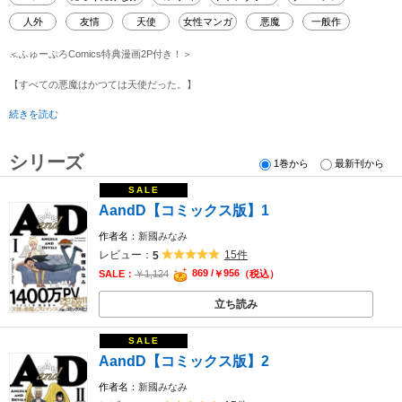
人外
友情
天使
女性マンガ
悪魔
一般作
＜ふゅーぷろComics特典漫画2P付き！＞
【すべての悪魔はかつては天使だった。】
続きを読む
「ウリエルは“あなたのもの”なんですよね？」
ーー七大天使のサマエルは恋をしたことで堕天した。
そんなサマエルを追い地獄へと向かうウリエル。
シリーズ
悪魔になったとしても、絶対に君を諦めない。
1巻から
最新刊から
その他、原罪シスターズのネフィリカは養父と衝突、
ハニエルは幼くなったサタナキアとルシファーの面倒を見る。
AandD【コミックス版】1
新國みなみ
レビュー：
15件
5
869 /
956
￥
1,124
￥
（税込）
立ち読み
AandD【コミックス版】2
新國みなみ