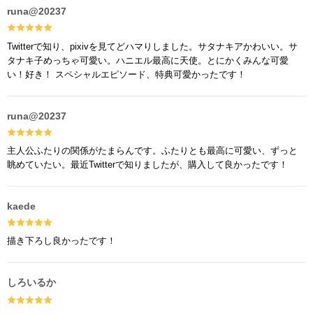
runa@20237
Twitterで知り、pixivを見てどハマりしました。サタナキアかわいい。サ
タナキ子めっちゃ可愛い。ハニエル最高に天使。とにかくみんな可愛
い！好き！ スペシャルエピソード、特典可愛かったです！
runa@20237
主人公ふたりの関係がたまらんです。ふたりとも最高に可愛い、ずっと
眺めていたい。最近Twitterで知りましたが、購入して良かったです！
kaede
描き下ろし良かったです！
しろいるか