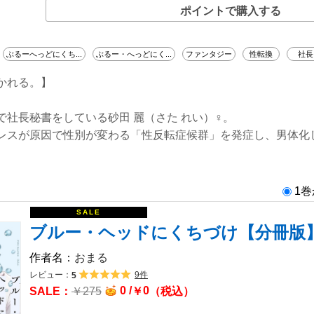
ポイントで購入する
ぶるーへっどにくち...
ぶるー・へっどにく...
ファンタジー
性転換
社長
かれる。】
で社長秘書をしている砂田 麗（さた れい）♀。
レスが原因で性別が変わる「性反転症候群」を発症し、男体化
ただ一つ、セックスをすること。
かんざき）♂もこの奇病を患っていたことが判明して…？
２人は“雌雄逆転セックス”を迫られるーー！
1
専秘書×女嫌いのカリスマ社長がおくるファンタジーラブ。
ブルー・ヘッドにくちづけ【分冊版
おまる
レビュー：
9件
5
0 /
0
￥
275
￥
（税込）