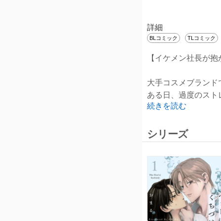
詳細
BLコミック
TLコミック
【イケメン社長が抱
大手コスメブランド
ある日、過度のスト
続きを読む
女体に戻る対処法は
さらに社長の神崎（
元の身体に戻るため
シリーズ
バイセクシャルタチ