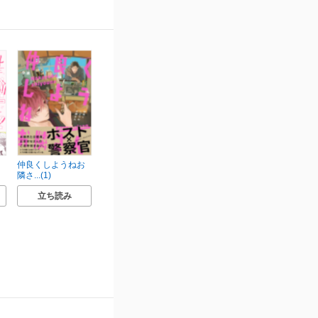
仲良くしようねお
隣さ...(1)
立ち読み