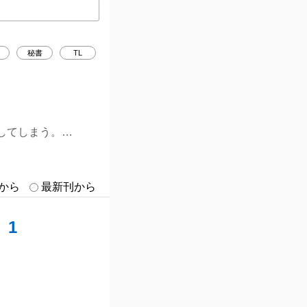
秘書
TL
してしまう。
巻から
最新刊から
】1