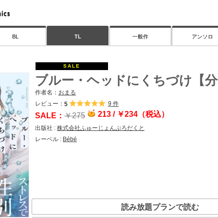
一般作
アンソロ
BL
TL
ブルー・ヘッドにくちづけ【分
おまる
レビュー：
9 件
5
213 /
￥
234（税込）
￥
275
株式会社ふゅーじょんぷろだくと
Bébé
読み放題プランで読む