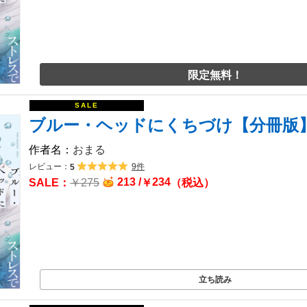
限定無料！
ブルー・ヘッドにくちづけ【分冊版
おまる
レビュー：
9件
5
213 /
234
￥
275
￥
（税込）
立ち読み