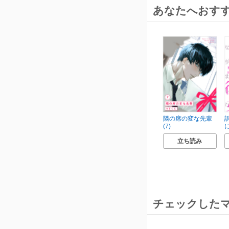
あなたへおす
隣の席の変な先輩
(7)
に
立ち読み
チェックした