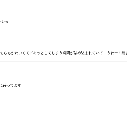
たいw
どちらもかわいくてドキッとしてしまう瞬間が詰め込まれていて…うわー！続
みに待ってます！