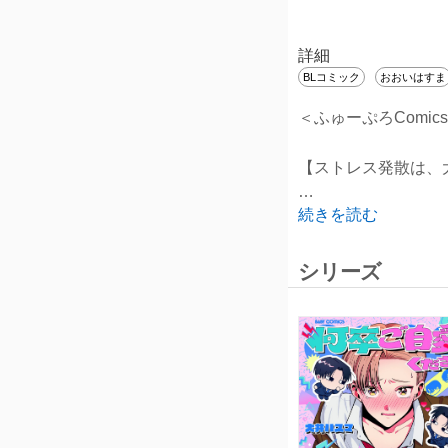
詳細
BLコミック
おおいはすま
＜ふゅーぷろComi
【ストレス発散は、
続きを読む
生意気な後輩×八方
ーー昔から八方美人
シリーズ
そんな下野のストレ
ある日、つい魔がさ
バラされたくなけれ
何を考えているかわ