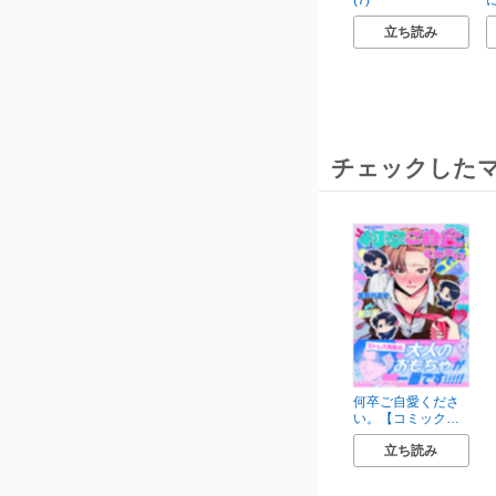
(7)
に
立ち読み
チェックした
何卒ご自愛くださ
い。【コミックス
版】
立ち読み