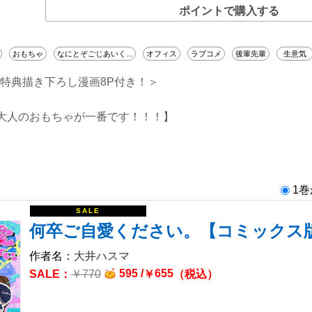
ポイントで購入する
おもちゃ
なにとぞごじあいく...
オフィス
ラブコメ
後輩先輩
生意気
cs特典描き下ろし漫画8P付き！＞
大人のおもちゃが一番です！！！】
美人な先輩
な性格の下野（しもの）は、会社でも「イイヤツ」を演じて毎
1
ス発散方法はオトナのおもちゃでオ◯ニーをしまくること。
して会社で行為に耽っていたところ、後輩の上田（うえだ）に
何卒ご自愛ください。【コミックス
ばオ◯ニーをもっと見せろと脅迫されて……！？
からない後輩×押しに弱い先輩がおくるオフィスラブコメ！
大井ハスマ
595 /
655
￥
770
￥
（税込）