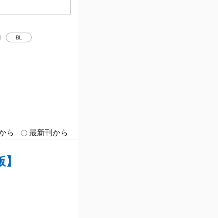
BL
日残業ばかり。
巻から
最新刊から
見つかってしまう。
版】