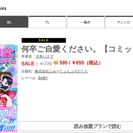
一般作
アンソロ
BL
TL
何卒ご自愛ください。【コミッ
大井ハスマ
595 /
￥
655（税込）
￥
770
株式会社ふゅーじょんぷろだくと
BABY
読み放題プランで読む